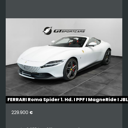
FERRARI Roma Spider 1. Hd. I PPF I MagneRide I JB
229.900
€